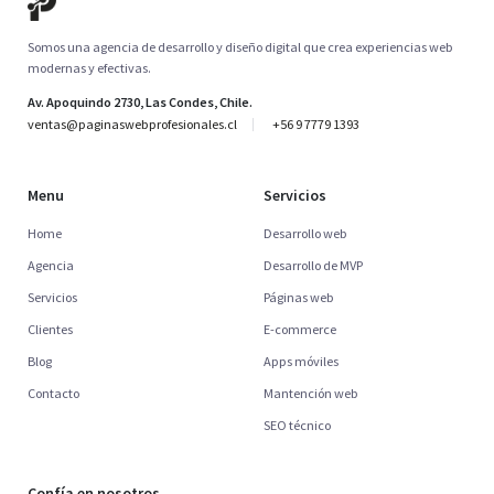
Somos una agencia de desarrollo y diseño digital que crea experiencias web
modernas y efectivas.
Av. Apoquindo 2730, Las Condes, Chile.
ventas@paginaswebprofesionales.cl
+56 9 7779 1393
Menu
Servicios
Home
Desarrollo web
Agencia
Desarrollo de MVP
Servicios
Páginas web
Clientes
E-commerce
Blog
Apps móviles
Contacto
Mantención web
SEO técnico
Confía en nosotros