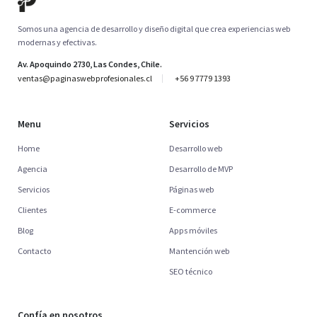
Somos una agencia de desarrollo y diseño digital que crea experiencias web
modernas y efectivas.
Av. Apoquindo 2730, Las Condes, Chile.
ventas@paginaswebprofesionales.cl
+56 9 7779 1393
Menu
Servicios
Home
Desarrollo web
Agencia
Desarrollo de MVP
Servicios
Páginas web
Clientes
E-commerce
Blog
Apps móviles
Contacto
Mantención web
SEO técnico
Confía en nosotros