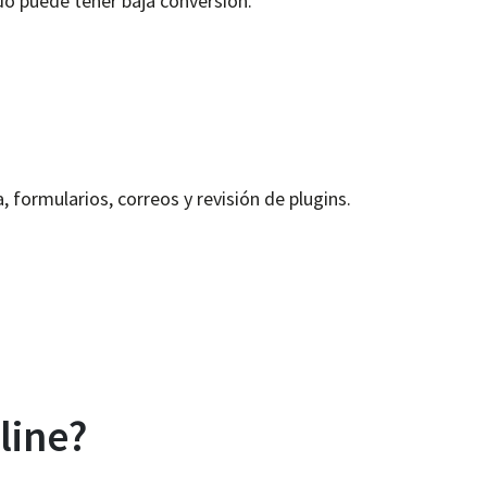
do puede tener baja conversión.
 formularios, correos y revisión de plugins.
line?