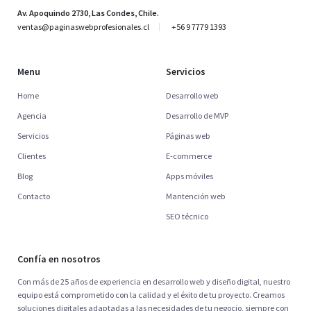
Av. Apoquindo 2730, Las Condes, Chile.
ventas@paginaswebprofesionales.cl
+56 9 7779 1393
Menu
Servicios
Home
Desarrollo web
Agencia
Desarrollo de MVP
Servicios
Páginas web
Clientes
E-commerce
Blog
Apps móviles
Contacto
Mantención web
SEO técnico
Confía en nosotros
Con más de 25 años de experiencia en desarrollo web y diseño digital, nuestro
equipo está comprometido con la calidad y el éxito de tu proyecto. Creamos
soluciones digitales adaptadas a las necesidades de tu negocio, siempre con