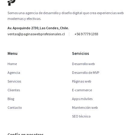
Somos una agencia de desarrollo y diseño digital que crea experiencias web
modernas y efectivas.
Av. Apoquindo 2730, Las Condes, Chile.
ventas@paginaswebprofesionales.cl
+56 9 7779 1393
Menu
Servicios
Home
Desarrollo web
Agencia
Desarrollo de MVP
Servicios
Páginas web
Clientes
E-commerce
Blog
Apps móviles
Contacto
Mantención web
SEO técnico
Confía en nosotros